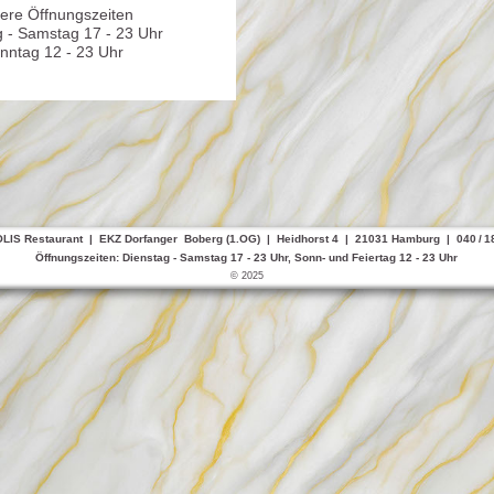
ere Öffnungszeiten
g - Samstag 17 - 23 Uhr
nntag 12 - 23 Uhr
S Restaurant | EKZ Dorfanger Boberg (1.OG) | Heidhorst 4 | 21031 Hamburg | 040 / 18
Öffnungszeiten: Dienstag - Samstag 17 - 23 Uhr, Sonn- und Feiertag 12 - 23 Uhr
© 2025