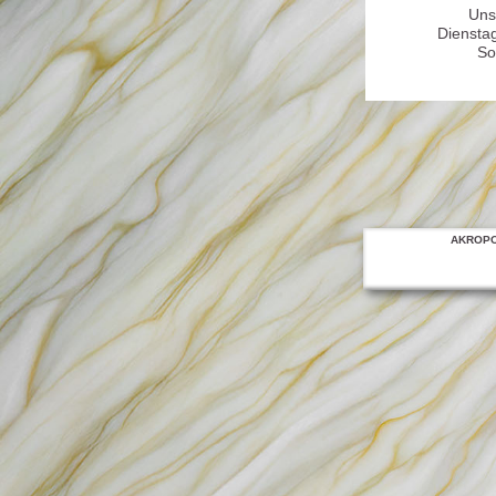
Uns
Diensta
So
AKROPOLI