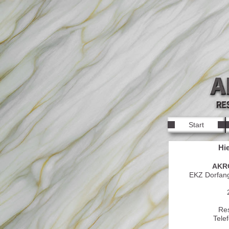
Start
Hie
AKRO
EKZ Dorfan
Res
Tele