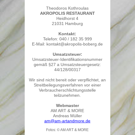
aktuelles
Theodoros Kothroulas
AKROPOLIS RESTAURANT
Speisekarte
Heidhorst 4
21031 Hamburg
Anfahrt
Kontakt:
Impressum
Telefon: 040 / 182 35 999
E-Mail: kontakt@akropolis-boberg.de
Umsatzsteuer:
Umsatzsteuer-Identifikationsnummer
gemäß §27 a Umsatzsteuergesetz:
44/128/00317
Wir sind nicht bereit oder verpflichtet, an
Streitbeilegungsverfahren vor einer
Verbraucherschlichtungsstelle
teilzunehmen.
Webmaster
AM ART & MORE
Andreas Müller
am@am-artandmore.de
Fotos: © AM ART & MORE